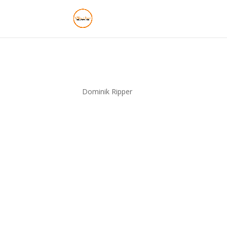
TOP SUN
von
Dominik Ripper
|
Sep. 21, 2025
Ihr Titel Klicks Ihr TitelYour content goes here. 
also style every aspect of this content in the m
module Advanced...