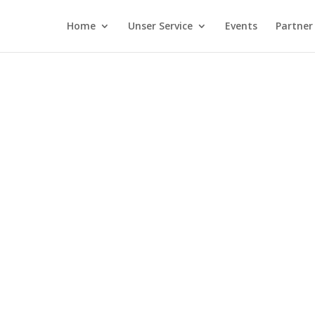
Home
Unser Service
Events
Partner
Edit or remove this text inline or in the module Content settings. You 
odule Design settings and even apply custom CSS to this text in the