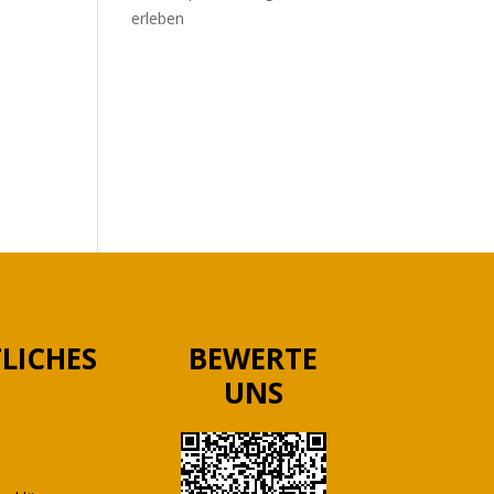
erleben
RECENT
COMMENTS
Es sind keine Kommentare
vorhanden.
LICHES
BEWERTE
UNS