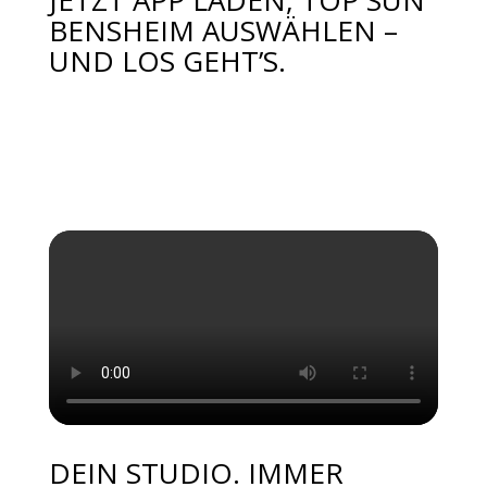
BENSHEIM AUSWÄHLEN –
UND LOS GEHT’S.
Video-
Media error: Format(s) not supported or source(s) not found
Player
Datei herunterladen: https://topsun-bensheim.de/wp-
content/uploads/2025/09/isagenix_Slide2.mp4
DEIN STUDIO. IMMER